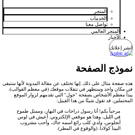
المتجر
الخدمات
تواصل معنا
المتجر العالمي
الأخبار
انشر إعلانك
Arabic
نموذج الصفحة
هذه صفحة مثال على ذلك. إنها تختلف عن مقالة المدونة لأنها ستبقى
في مكان واحد وستظهر في تنقلات موقعك (في معظم القوالب).
يبدأ معظم الأشخاص بصفحة "حول" التي تقدمهم لزوار الموقع
المحتملين. قد تقول شيئًا من هذا القبيل:
مرحباً بكم! أنا رسول دراجات في النهار، وممثل طموح
في الليل، وهذا هو موقعي الإلكتروني. أعيش في لوس
أنجلوس، ولدي كلب رائع اسمه جاك، وأحب مشروب
البينا كولادا. (والوقوع في المطر).